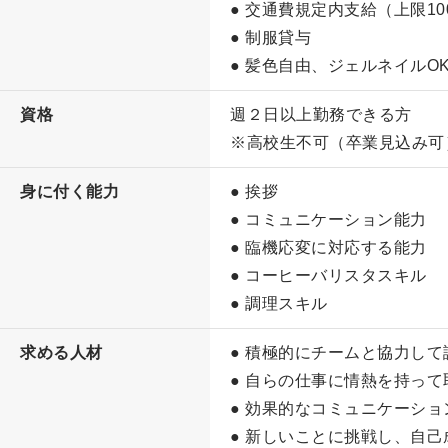
● 交通費規定内支給（上限10
● 制服貸与
● 髪色自由、ジェルネイルO
資格
週２日以上勤務できる方
※高校生不可（卒業見込み可
身に付く能力
● 挨拶
● コミュニケーション能力
● 臨機応変に対応する能力
● コーヒーバリスタスキル
● 調理スキル
求める人材
● 積極的にチームと協力し
● 自らの仕事に情熱を持って
● 効果的なコミュニケーシ
● 新しいことに挑戦し、自