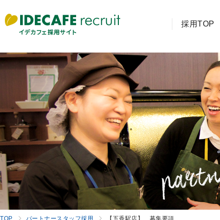
採用TOP
TOP
パートナースタッフ採用
【五香駅店】 募集要項