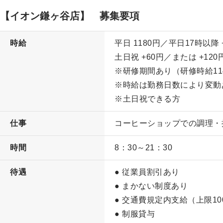
【イオン鎌ヶ谷店】 募集要項
時給
平日
1180
円／平日17時以降
土日祝
+60
円／または
+120
※研修期間あり（研修時給
11
※時給は勤務日数により変動
※土日祝できる方
仕事
コーヒーショップでの調理・
時間
8：30～21：30
待遇
● 従業員割引あり
● まかない制度あり
● 交通費規定内支給（上限10
● 制服貸与