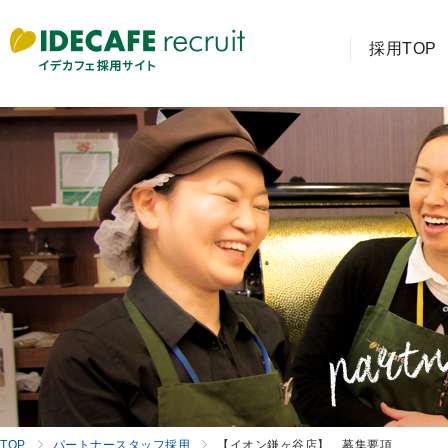
採用TOP
TOP
パートナースタッフ採用
【イオン鎌ヶ谷店】 募集要項