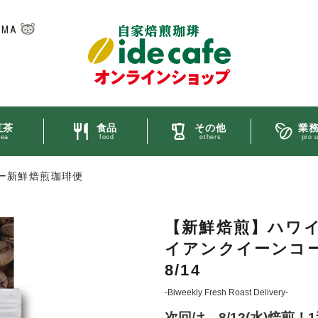
UMA
紅茶
食品
その他
業
tea
food
others
pro 
ー新鮮焙煎珈琲便
【新鮮焙煎】ハワ
イアンクイーンコーヒ
8/14
-Biweekly Fresh Roast Delivery-
次回は、8/12(水)焙煎！