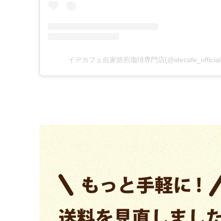
イデカフェ自家焙煎珈琲専門店(@idecafe_offic