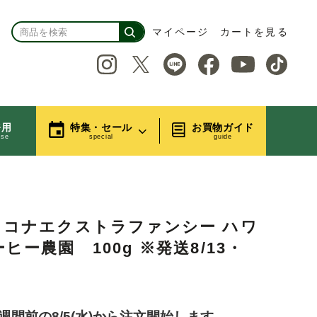
マイページ
カートを見る
務用
特集・セール
お買物ガイド
use
special
guide
イコナエクストラファンシー ハワ
ー農園 100g ※発送8/13・
1週間前の8/5(水)から注文開始します。